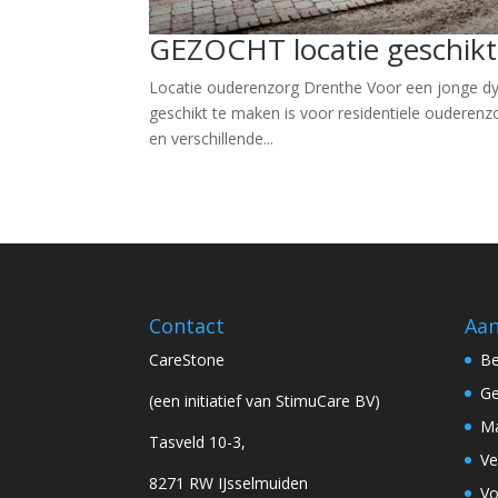
GEZOCHT locatie geschikt
Locatie ouderenzorg Drenthe Voor een jonge dyn
geschikt te maken is voor residentiele ouderen
en verschillende...
Contact
Aa
CareStone
Be
Ge
(een initiatief van StimuCare BV)
Ma
Tasveld 10-3,
Ve
8271 RW IJsselmuiden
Vo