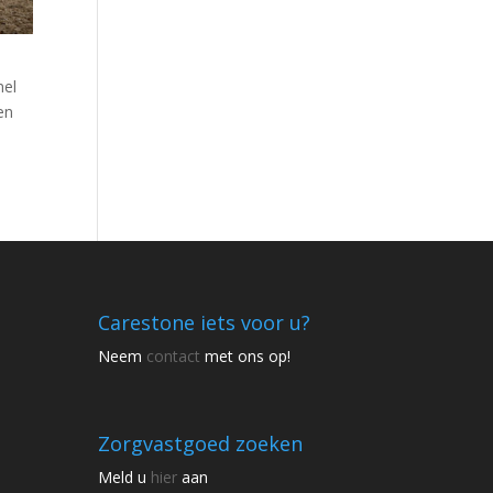
nel
en
Carestone iets voor u?
Neem
contact
met ons op!
Zorgvastgoed zoeken
Meld u
hier
aan