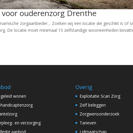
 voor ouderenzorg Drenthe
amische zorgaanbieder… Zoeken wij een locatie die geschikt is of s
zorg. De locatie moet minimaal 15 zelfstandige wooneenheden bevatt
nbod
Overig
geleid wonen
Exploitatie Scan Zorg
handicaptenzorg
Zelf beleggen
ntelzorg
Zorgwensonderzoek
rpleeg- en verzorging
Tarieven
lledig aanbod
Lidmaatschap